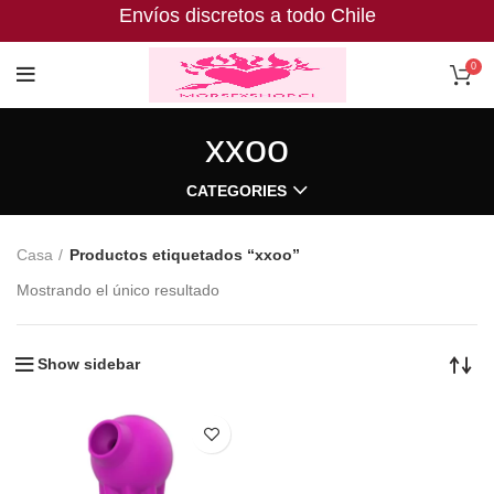
Envíos discretos a todo Chile
0
xxoo
CATEGORIES
Casa
Productos etiquetados “xxoo”
Mostrando el único resultado
Show sidebar