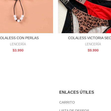
OLALESS CON PERLAS
COLALESS VICTORIA SE
ELECCIONAR OPCIONES
SELECCIONAR OPCION
LENCERÍA
LENCERÍA
$
3.990
$
9.990
ENLACES ÚTILES
CARRITO
LISTA DE DESEOS