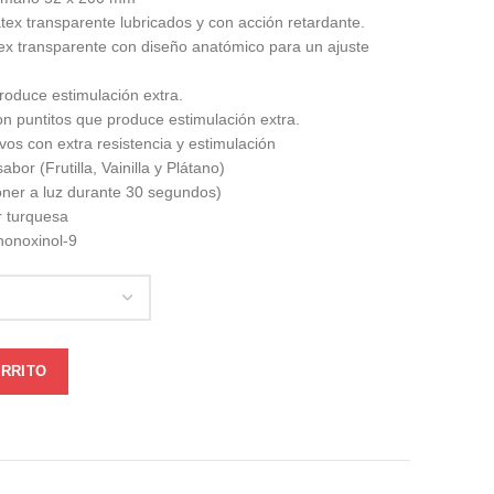
ex transparente lubricados y con acción retardante.
x transparente con diseño anatómico para un ajuste
roduce estimulación extra.
n puntitos que produce estimulación extra.
s con extra resistencia y estimulación
or (Frutilla, Vainilla y Plátano)
ner a luz durante 30 segundos)
 turquesa
onoxinol-9
ARRITO