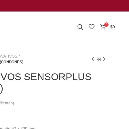
0
$
0
RVATIVOS
(CONDONES)
IVOS SENSORPLUS
)
lientes)
Tamaño 52 x 200 mm