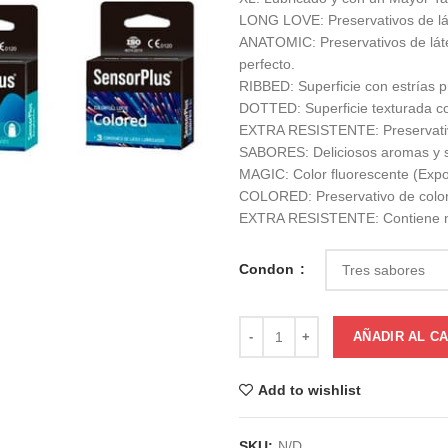
LONG LOVE: Preservativos de lát
ANATOMIC: Preservativos de láte
perfecto.
RIBBED: Superficie con estrías p
DOTTED: Superficie texturada co
EXTRA RESISTENTE: Preservativo
SABORES: Deliciosos aromas y sab
MAGIC: Color fluorescente (Expo
COLORED: Preservativo de color
EXTRA RESISTENTE: Contiene n
Condon
AÑADIR AL C
Add to wishlist
SKU:
N/D