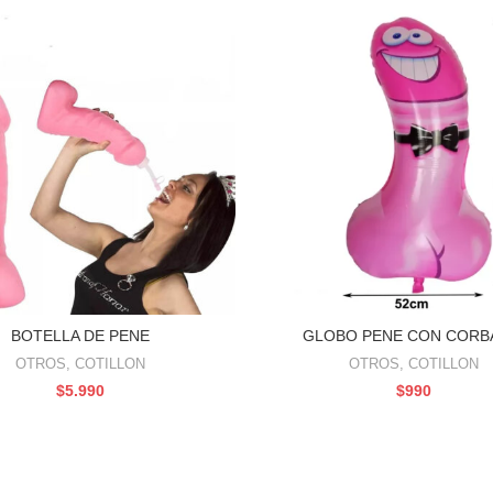
BOTELLA DE PENE
GLOBO PENE CON CORB
AÑADIR AL CARRITO
AÑADIR AL CARRITO
OTROS
,
COTILLON
OTROS
,
COTILLON
$
5.990
$
990