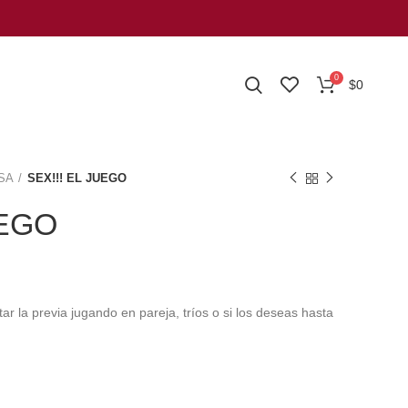
0
$
0
SA
SEX!!! EL JUEGO
UEGO
tar la previa jugando en pareja, tríos o si los deseas hasta